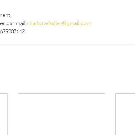
ment,
er par mail
 charlottefrallez@gmail.com
0679287642