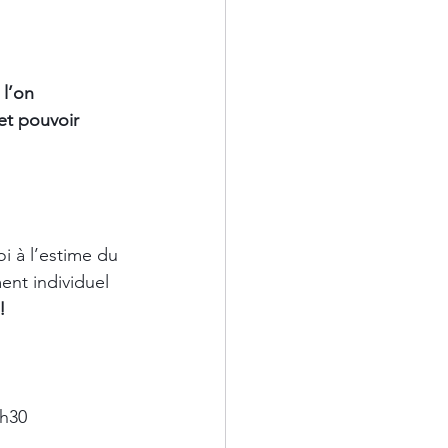
 l’on 
et pouvoir 
oi à l’estime du 
nt individuel 
!
h30 