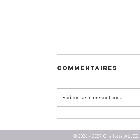
Commentaires
Rédigez un commentaire...
Apprivoiser
son ombre:
lundi 6 jUILLET
© 2026
- 2027
Charlotte ALLEZ